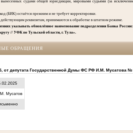
, вынесенных судами общей юрисдикции, мировыми судьями (за исключени
од (БИК) остаётся прежним и не требует корректировки.
е действующим реквизитам, принимаются к обработке в штатном режиме.
ениях указывать обновлённое наименование подразделения Банка России
угу // УФК по Тульской области, г. Тула».
НЫЕ ОБРАЩЕНИЯ
5, от депутата Государственной Думы ФС РФ И.М. Мусатова №
5.02.2025
.М. Мусатов
исьменно