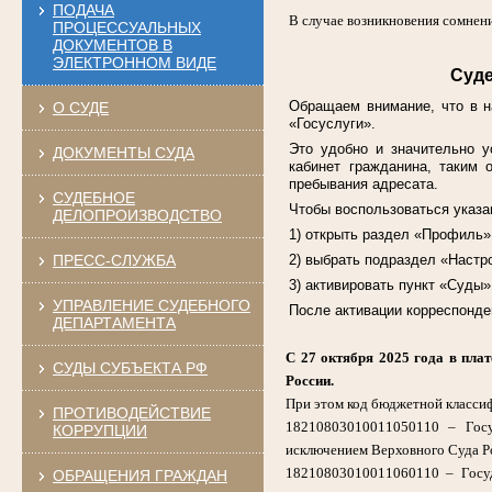
ПОДАЧА
В случае возникновения сомнен
ПРОЦЕССУАЛЬНЫХ
ДОКУМЕНТОВ В
ЭЛЕКТРОННОМ ВИДЕ
Суде
Обращаем внимание, что в н
О СУДЕ
«Госуслуги».
Это удобно и значительно 
ДОКУМЕНТЫ СУДА
кабинет гражданина, таким 
пребывания адресата.
СУДЕБНОЕ
Чтобы воспользоваться указ
ДЕЛОПРОИЗВОДСТВО
1) открыть раздел «Профиль»
ПРЕСС-СЛУЖБА
2) выбрать подраздел «Настр
3) активировать пункт «Суды»
УПРАВЛЕНИЕ СУДЕБНОГО
После активации корреспонде
ДЕПАРТАМЕНТА
С 27 октября 2025 года в пла
СУДЫ СУБЪЕКТА РФ
России.
При этом код бюджетной класси
ПРОТИВОДЕЙСТВИЕ
18210803010011050110 – Госу
КОРРУПЦИИ
исключением Верховного Суда Р
18210803010011060110 – Госуд
ОБРАЩЕНИЯ ГРАЖДАН