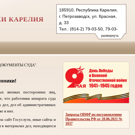
185910, Республика Карелия,
г. Петрозаводск, ул. Красная,
КИ КАРЕЛИЯ
д. 33
Тел.: (814-2) 79-03-50, 79-03-
45 (ф.)
развернуть
petrozavodsky.kar@sudrf.ru
 "ДОКУМЕНТЫ СУДА".
енники!
х звонках посторонних лиц,
, что работники аппарата суда
 дел, дел об административных
е в них.
Запросы ОПФР по постановлению
Правительства РФ от 28.06.2021 №
на сайт Госуслуги, иные сайты и
1037
я в материалах дел, находящихся