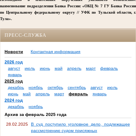
наименование подразделения Банка России: «ОКЦ № 7 ГУ Банка России
по Центральному федеральному округу // УФК по Тульской области, г.
Тула».
ПРЕСС-СЛУЖБА
Новости
Контактная информация
2026 год
август
июль
июнь
май
апрель
март
февраль
январь
2025 год
декабрь
ноябрь
октябрь
сентябрь
август
июль
июнь
май
апрель
март
февраль
январь
2024 год
декабрь
ноябрь
Архив за февраль 2025 года
28.02.2025
В суд поступило уголовное дело, подлежащее
рассмотрению судом присяжных