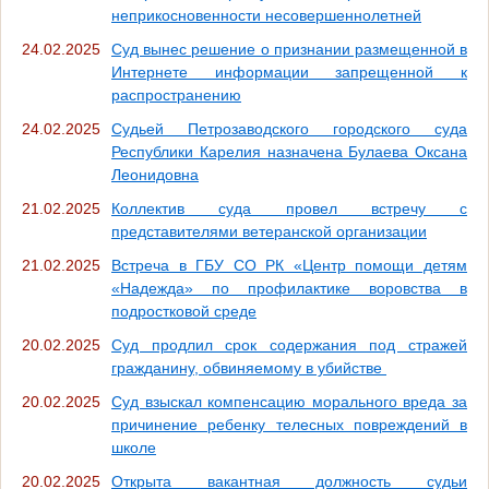
неприкосновенности несовершеннолетней
24.02.2025
Суд вынес решение о признании размещенной в
Интернете информации запрещенной к
распространению
24.02.2025
Судьей Петрозаводского городского суда
Республики Карелия назначена Булаева Оксана
Леонидовна
21.02.2025
Коллектив суда провел встречу с
представителями ветеранской организации
21.02.2025
Встреча в ГБУ СО РК «Центр помощи детям
«Надежда» по профилактике воровства в
подростковой среде
20.02.2025
Суд продлил срок содержания под стражей
гражданину, обвиняемому в убийстве
20.02.2025
Суд взыскал компенсацию морального вреда за
причинение ребенку телесных повреждений в
школе
20.02.2025
Открыта вакантная должность судьи