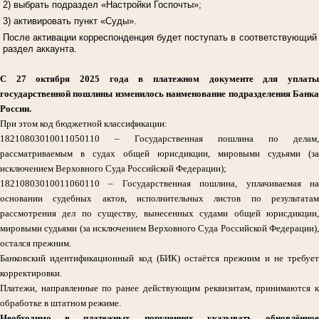
2) выбрать подраздел «Настройки Госпочты»;
3) активировать пункт «Суды».
После активации корреспонденция будет поступать в соответствующий
раздел аккаунта.
С 27 октября 2025 года в платежном документе для уплаты
государственной пошлины изменилось наименование подразделения Банка
России.
При этом код бюджетной классификации:
18210803010011050110 – Государственная пошлина по делам,
рассматриваемым в судах общей юрисдикции, мировыми судьями (за
исключением Верховного Суда Российской Федерации);
18210803010011060110 – Государственная пошлина, уплачиваемая на
основании судебных актов, исполнительных листов по результатам
рассмотрения дел по существу, вынесенных судами общей юрисдикции,
мировыми судьями (за исключением Верховного Суда Российской Федерации),
остался прежним.
Банковский идентификационный код (БИК) остаётся прежним и не требует
корректировки.
Платежи, направленные по ранее действующим реквизитам, принимаются к
обработке в штатном режиме.
Необходимо в платежных поручениях указывать обновлённое