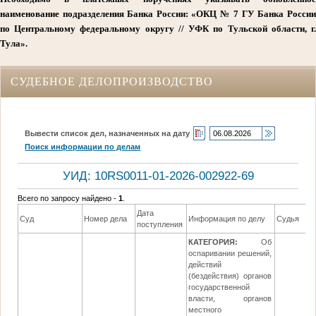
наименование подразделения Банка России: «ОКЦ № 7 ГУ Банка России
по Центральному федеральному округу // УФК по Тульской области, г.
Тула».
СУДЕБНОЕ ДЕЛОПРОИЗВОДСТВО
Вывести список дел, назначенных на дату
Поиск информации по делам
УИД: 10RS0011-01-2026-002922-69
Всего по запросу найдено -
1
.
Дата
Суд
Номер дела
Информация по делу
Судья
поступления
КАТЕГОРИЯ:
Об
оспаривании решений,
действий
(бездействия) органов
государственной
власти, органов
местного