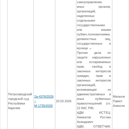
самоуправления,
иных органов,
организаций,
наделенных
отдельными
государственными
или иными
публич.полномочиями,
должностных лиц,
государственных и
муници →
Прочие дела по
защите нарушенных
или оспариваемых
прав, свобод и
законных интересов
граждан, прав и
законных интересов
организаций,
возникающие из
Петрозаводский
административных и
2а-4376/2026
Малыгин
городской суд
иных публичных
~
20.03.2026
Павел
Республики
правоотношений (гл.
М-1735/2026
Алексееви
Карелия
22 КАС РФ).
АДМ. ИСТЕЦ:
Хикматов Руслан
Ахмадович
АДМ. ОТВЕТЧИК: