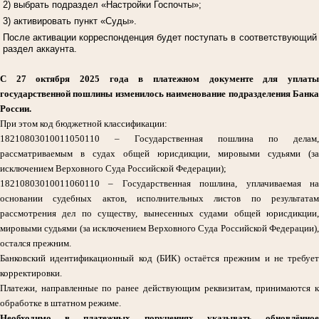
2) выбрать подраздел «Настройки Госпочты»;
3) активировать пункт «Суды».
После активации корреспонденция будет поступать в соответствующий
раздел аккаунта.
С 27 октября 2025 года в платежном документе для уплаты
государственной пошлины изменилось наименование подразделения Банка
России.
При этом код бюджетной классификации:
18210803010011050110 – Государственная пошлина по делам,
рассматриваемым в судах общей юрисдикции, мировыми судьями (за
исключением Верховного Суда Российской Федерации);
18210803010011060110 – Государственная пошлина, уплачиваемая на
основании судебных актов, исполнительных листов по результатам
рассмотрения дел по существу, вынесенных судами общей юрисдикции,
мировыми судьями (за исключением Верховного Суда Российской Федерации),
остался прежним.
Банковский идентификационный код (БИК) остаётся прежним и не требует
корректировки.
Платежи, направленные по ранее действующим реквизитам, принимаются к
обработке в штатном режиме.
Необходимо в платежных поручениях указывать обновлённое